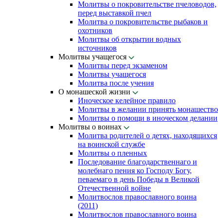
Молитвы о покровительстве пчеловодов,
перед выставкой пчел
Молитва о покровительстве рыбаков и
охотников
Молитвы об открытии водных
источников
Молитвы учащегося
Молитвы перед экзаменом
Молитвы учащегося
Молитва после учения
О монашеской жизни
Иноческое келейное правило
Молитвы в желании принять монашество
Молитвы о помощи в иноческом делании
Молитвы о воинах
Молитва родителей о детях, находящихся
на воинской службе
Молитвы о пленных
Последование благодарственнаго и
молебнаго пения ко Господу Богу,
певаемаго в день Победы в Великой
Отечественной войне
Молитвослов православного воина
(2011)
Молитвослов православного воина