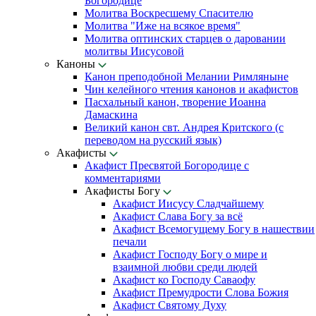
Богородице
Молитва Воскресшему Спасителю
Молитва "Иже на всякое время"
Молитва оптинских старцев о даровании
молитвы Иисусовой
Каноны
Канон преподобной Мелании Римляныне
Чин келейного чтения канонов и акафистов
Пасхальный канон, творение Иоанна
Дамаскина
Великий канон свт. Андрея Критского (с
переводом на русский язык)
Акафисты
Акафист Пресвятой Богородице с
комментариями
Акафисты Богу
Акафист Иисусу Сладчайшему
Акафист Слава Богу за всё
Акафист Всемогущему Богу в нашествии
печали
Акафист Господу Богу о мире и
взаимной любви среди людей
Акафист ко Господу Саваофу
Акафист Премудрости Слова Божия
Акафист Святому Духу