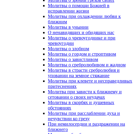
Молитвы о зрении грехов своих
Молитвы о помощи Божией в
исправлении жизни
Молитвы при охлаждении любви к
ближним
Молитвы в унынии
О ненавидящих и обидящих нас
Молитвы о чревоугоднике и при
чревоугодии
Молитвы о злобном
Молитвы о гордом и строптивом
Молитвы о завистливом
Молитвы о сребролюбивом и жадном
Молитвы в страсти сребролюбия и
уповании на земное стяжание
Молитвы при клевете и несправедливых
притеснениях
Молитва при зависти к ближнему и
сетовании о своих неудачах
Молитвы в скорбях и душевных
обстояниях
Молитвы при расслаблении духа и
нечувствии ко греху
При немилосердии и раздражении на
ближнего