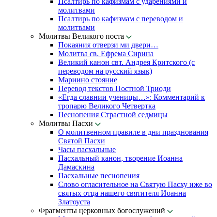
Псалтирь по кафизмам с ударениями и
молитвами
Псалтирь по кафизмам с переводом и
молитвами
Молитвы Великого поста
Покаяния отверзи ми двери…
Молитва св. Ефрема Сирина
Великий канон свт. Андрея Критского (с
переводом на русский язык)
Мариино стояние
Перевод текстов Постной Триоди
«Егда славнии ученицы…»: Комментарий к
тропарю Великого Четвертка
Песнопения Страстной седмицы
Молитвы Пасхи
О молитвенном правиле в дни празднования
Святой Пасхи
Часы пасхальные
Пасхальный канон, творение Иоанна
Дамаскина
Пасхальные песнопения
Слово огласительное на Святую Пасху иже во
святых отца нашего святителя Иоанна
Златоуста
Фрагменты церковных богослужений