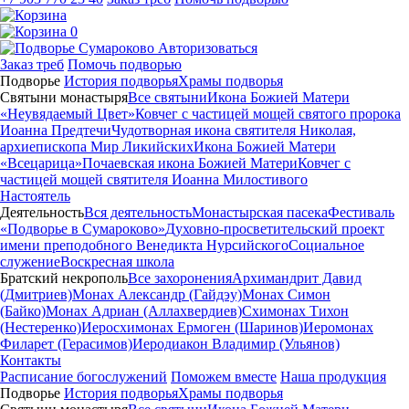
0
Авторизоваться
Заказ треб
Помочь подворью
Подворье
История подворья
Храмы подворья
Святыни монастыря
Все святыни
Икона Божией Матери
«Неувядаемый Цвет»
Ковчег с частицей мощей святого пророка
Иоанна Предтечи
Чудотворная икона святителя Николая,
архиепископа Мир Ликийских
Икона Божией Матери
«Всецарица»
Почаевская икона Божией Матери
Ковчег с
частицей мощей святителя Иоанна Милостивого
Настоятель
Деятельность
Вся деятельность
Монастырская пасека
Фестиваль
«Подворье в Сумароково»
Духовно-просветительский проект
имени преподобного Венедикта Нурсийского
Социальное
служение
Воскресная школа
Братский некрополь
Все захоронения
Архимандрит Давид
(Дмитриев)
Монах Александр (Гайдэу)
Монах Симон
(Байко)
Монах Адриан (Аллахвердиев)
Схимонах Тихон
(Нестеренко)
Иеросхимонах Ермоген (Шаринов)
Иеромонах
Филарет (Герасимов)
Иеродиакон Владимир (Ульянов)
Контакты
Расписание богослужений
Поможем вместе
Наша продукция
Подворье
История подворья
Храмы подворья