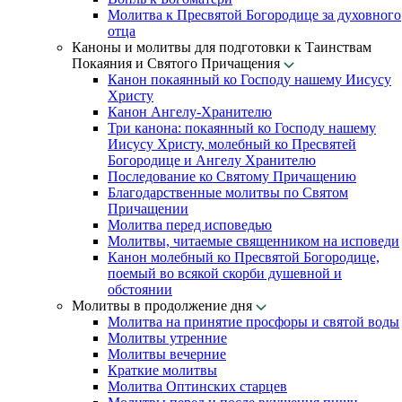
Молитва к Пресвятой Богородице за духовного
отца
Каноны и молитвы для подготовки к Таинствам
Покаяния и Святого Причащения
Канон покаянный ко Господу нашему Иисусу
Христу
Канон Ангелу-Хранителю
Три канона: покаянный ко Господу нашему
Иисусу Христу, молебный ко Пресвятей
Богородице и Ангелу Хранителю
Последование ко Святому Причащению
Благодарственные молитвы по Святом
Причащении
Молитва перед исповедью
Молитвы, читаемые священником на исповеди
Канон молебный ко Пресвятой Богородице,
поемый во всякой скорби душевной и
обстоянии
Молитвы в продолжение дня
Молитва на принятие просфоры и святой воды
Молитвы утренние
Молитвы вечерние
Краткие молитвы
Молитва Оптинских старцев