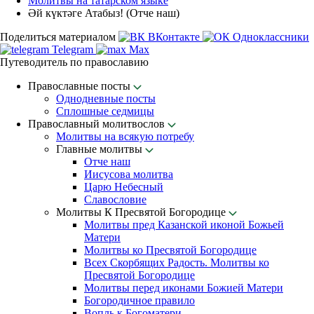
Молитвы на татарском языке
Әй күктәге Атабыз! (Отче наш)
Поделиться материалом
ВКонтакте
Одноклассники
Telegram
Max
Путеводитель по православию
Православные посты
Однодневные посты
Сплошные седмицы
Православный молитвослов
Молитвы на всякую потребу
Главные молитвы
Отче наш
Иисусова молитва
Царю Небесный
Славословие
Молитвы К Пресвятой Богородице
Молитвы пред Казанской иконой Божьей
Матери
Молитвы ко Пресвятой Богородице
Всех Скорбящих Радость. Молитвы ко
Пресвятой Богородице
Молитвы перед иконами Божией Матери
Богородичное правило
Вопль к Богоматери