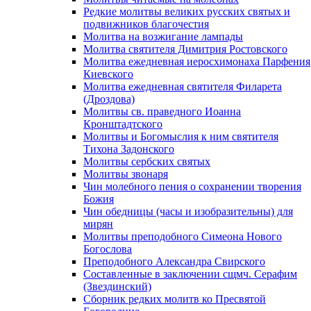
Редкие молитвы великих русских святых и
подвижников благочестия
Молитва на возжигание лампады
Молитва святителя Димитрия Ростовского
Молитва ежедневная иеросхимонаха Парфения
Киевского
Молитва ежедневная святителя Филарета
(Дроздова)
Молитвы св. праведного Иоанна
Кронштадтского
Молитвы и Богомыслия к ним святителя
Тихона Задонского
Молитвы сербских святых
Молитвы звонаря
Чин молебного пения о сохранении творения
Божия
Чин обедницы (часы и изобразительны) для
мирян
Молитвы преподобного Симеона Нового
Богослова
Преподобного Александра Свирского
Составленные в заключении сщмч. Серафим
(Звездинский)
Сборник редких молитв ко Пресвятой