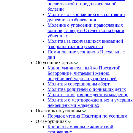
после тяжкой и продолжительной
болезни
Молитва о скончавшихся в состоянии
душевного заболевания
Моление о упокоении православных
воинов, за веру и Отечество на брани
убиенных
Молитва за скончавшихся внезапной
(скоропостижной) смертью
Поминовение усопших в Пасхальные
дни
Об усопших детях
Канон умилительный ко Пресвятой
Богородице, читаемый женою,
погубившей чадо во утробе своей
Молитвы совершившим аборт
Молитва родителей о почивших детях
Молитва о мертворожденном младенце
Молитвы о мертворожденных и умерших
некрещеными младенцах
Псалтирь по усопшим
Порядок чтения Псалтири по усопшим
О самоубийцах
Канон о самовольне живот свой
скончавших