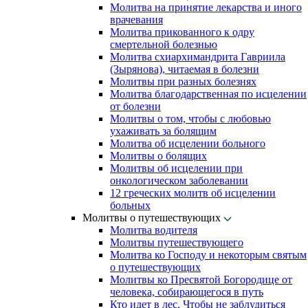
Молитва на принятие лекарства и иного
врачевания
Молитва прикованного к одру
смертельной болезнью
Молитва схиархимандрита Гавриила
(Зырянова), читаемая в болезни
Молитвы при разных болезнях
Молитва благодарственная по исцелении
от болезни
Молитвы о том, чтобы с любовью
ухаживать за болящим
Молитва об исцелении больного
Молитвы о болящих
Молитвы об исцелении при
онкологическом заболевании
12 греческих молитв об исцелении
больных
Молитвы о путешествующих
Молитва водителя
Молитвы путешествующего
Молитва ко Господу и некоторым святым
о путешествующих
Молитвы ко Пресвятой Богородице от
человека, собирающегося в путь
Кто идет в лес. Чтобы не заблудиться