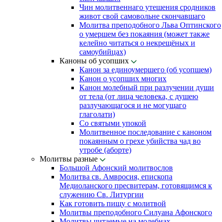
Чин молитвеннаго утешения сродников
живот свой самовольне скончавшаго
Молитва преподобного Льва Оптинского
о умершем без покаяния (может также
келейно читаться о некрещёных и
самоубийцах)
Каноны об усопших
Канон за единоумершего (об усопшем)
Канон о усопших многих
Канон молебный при разлучении души
от тела (от лица человека, с душею
разлучающагося и не могущаго
глаголати)
Со святыми упокой
Молитвенное последование с каноном
покаянным о грехе убийства чад во
утробе (аборте)
Молитвы разные
Большой Афонский молитвослов
Молитва св. Амвросия, епископа
Медиоланского пресвитерам, готовящимся к
служению Св. Литургии
Как готовить пищу с молитвой
Молитвы преподобного Силуана Афонского
Молитвы читаемые на молебнах