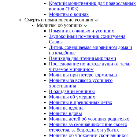
Краткий молитвенник для православных
воинов (1903)
Молитвы о воинах
Смерть и поминовение усопших
Молитвы об усопших
Помянник о живых и усопших
Заупокойный помянник схиигумена
Саввы
Лития, совершаемая мирянином дома и
на кладбище
Панихида для чтения мирянами
Последование по исходе души от тела,
читаемое мирянином
Молитвы при потере кормильца
Молитвы за всякого усопшего
христианина
В ожидании кончины
Молитвы об умерших
Молитвы в преклонных летах
Молитва вдовца
Молитва вдовы
Молитва детей об усопших родителях
Молитва за скончавшихся вне своего
отечества, за безродных и убогих
Молитва об упокоении скончавшихся