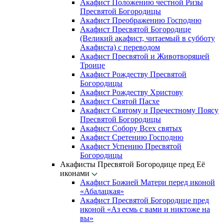
Акафист Положению честной Ризы
Пресвятой Богородицы
Акафист Преображению Господню
Акафист Пресвятой Богородице
(Великий акафист, читаемый в субботу
Акафиста) с переводом
Акафист Пресвятой и Животворящей
Троице
Акафист Рождеству Пресвятой
Богородицы
Акафист Рождеству Христову
Акафист Святой Пасхе
Акафист Святому и Пречестному Поясу
Пресвятой Богородицы
Акафист Собору Всех святых
Акафист Сретению Господню
Акафист Успению Пресвятой
Богородицы
Акафисты Пресвятой Богородице пред Её
иконами
Акафист Божией Матери перед иконой
«Абалацкая»
Акафист Пресвятой Богородице пред
иконой «Аз есмь с вами и никтоже на
вы»