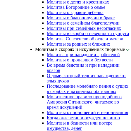
Молитвы о детях и крестниках
Молитва Богородице о семье
Молитвы о здравии ребенка
Молитвы о благополучии в браке
Молитвы о семейном благополучии
Молитвы при семейных несогласиях
Молитвы в скорби о неверности супруга
Молитва Спасителю об отце и матери
Молитвы за родных и ближних
Молитвы в скорбях и искушениях творимые
Молитва при нападении грабителей
Молитвы о пропавшем без вести
Во время бедствия и при нападении
врагов
О доме, который терпит наваждение от
злых духов
Последование молебнаго пения о сущих
в скорбях и различных обстояниях
Молитвенное правило преподобного
Амвросия Оптинского, читаемое во
время искушений
Молитвы от поношений и непонимания
Когда оклеветан и осужден невинно
Молитвы в бедности или потере
имущества, денег