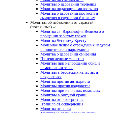
Молитвы о даровании терпения
Молитва подающего милостыню
Молитва о даровании кротости и
смирения в служении ближним
Молитвы об избавлении от страстей
(покаянные)
Молитва св. Варсанофия Великого о
прощении забытых грехов
Молитва Честному Кресту
Молебное пение о страждущих недугом
винопития или наркомании
Молитва о даровании смирения
Пяточисленные молитвы
Молитвы при непрощении обид и
памятовании злого
Молитвы в бесовских напастях и
искушениях
Молитва против антихриста
Молитвы против колдовства
Молитвы при нечистых помыслах
Молитвы в блудной брани
Молитва от осквернения
Правило от осквернения
Молитва от гнева