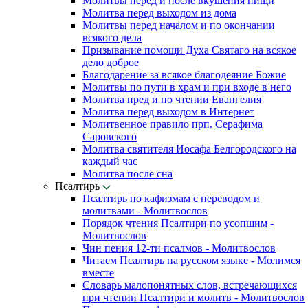
Молитвы перед и после вкушения пищи
Молитва перед выходом из дома
Молитвы перед началом и по окончании
всякого дела
Призывание помощи Духа Святаго на всякое
дело доброе
Благодарение за всякое благодеяние Божие
Молитвы по пути в храм и при входе в него
Молитва пред и по чтении Евангелия
Молитва перед выходом в Интернет
Молитвенное правило прп. Серафима
Саровского
Молитва святителя Иосафа Белгородского на
каждый час
Молитва после сна
Псалтирь
Псалтирь по кафизмам с переводом и
молитвами - Молитвослов
Порядок чтения Псалтири по усопшим -
Молитвослов
Чин пения 12-ти псалмов - Молитвослов
Читаем Псалтирь на русском языке - Молимся
вместе
Словарь малопонятных слов, встречающихся
при чтении Псалтири и молитв - Молитвослов