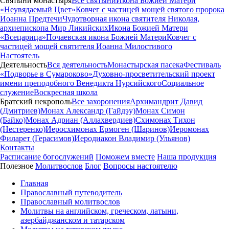
Святыни монастыря
Все святыни
Икона Божией Матери
«Неувядаемый Цвет»
Ковчег с частицей мощей святого пророка
Иоанна Предтечи
Чудотворная икона святителя Николая,
архиепископа Мир Ликийских
Икона Божией Матери
«Всецарица»
Почаевская икона Божией Матери
Ковчег с
частицей мощей святителя Иоанна Милостивого
Настоятель
Деятельность
Вся деятельность
Монастырская пасека
Фестиваль
«Подворье в Сумароково»
Духовно-просветительский проект
имени преподобного Венедикта Нурсийского
Социальное
служение
Воскресная школа
Братский некрополь
Все захоронения
Архимандрит Давид
(Дмитриев)
Монах Александр (Гайдэу)
Монах Симон
(Байко)
Монах Адриан (Аллахвердиев)
Схимонах Тихон
(Нестеренко)
Иеросхимонах Ермоген (Шаринов)
Иеромонах
Филарет (Герасимов)
Иеродиакон Владимир (Ульянов)
Контакты
Расписание богослужений
Поможем вместе
Наша продукция
Полезное
Молитвослов
Блог
Вопросы настоятелю
Главная
Православный путеводитель
Православный молитвослов
Молитвы на английском, греческом, латыни,
азербайджанском и татарском