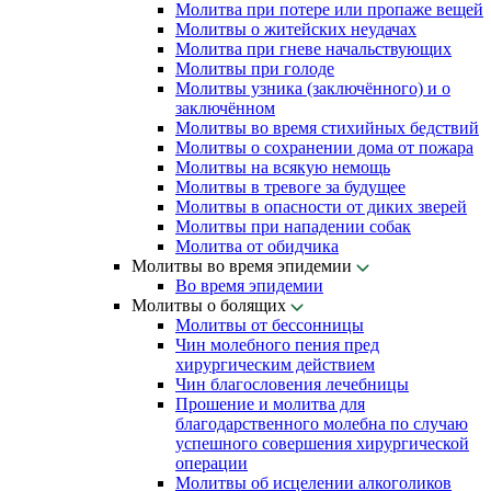
Молитва при потере или пропаже вещей
Молитвы о житейских неудачах
Молитва при гневе начальствующих
Молитвы при голоде
Молитвы узника (заключённого) и о
заключённом
Молитвы во время стихийных бедствий
Молитвы о сохранении дома от пожара
Молитвы на всякую немощь
Молитвы в тревоге за будущее
Молитвы в опасности от диких зверей
Молитвы при нападении собак
Молитва от обидчика
Молитвы во время эпидемии
Во время эпидемии
Молитвы о болящих
Молитвы от бессонницы
Чин молебного пения пред
хирургическим действием
Чин благословения лечебницы
Прошение и молитва для
благодарственного молебна по случаю
успешного совершения хирургической
операции
Молитвы об исцелении алкоголиков