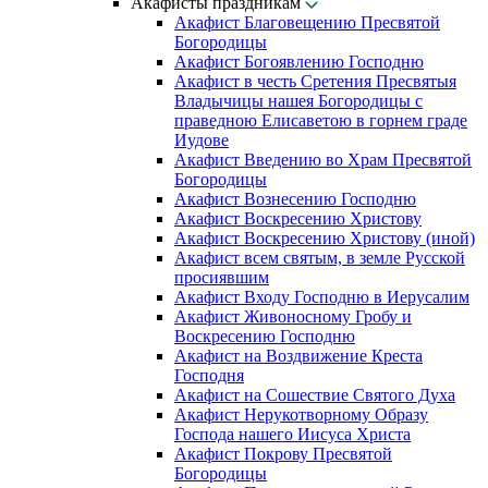
Акафисты праздникам
Акафист Благовещению Пресвятой
Богородицы
Акафист Богоявлению Господню
Акафист в честь Сретения Пресвятыя
Владычицы нашея Богородицы с
праведною Елисаветою в горнем граде
Иудове
Акафист Введению во Храм Пресвятой
Богородицы
Акафист Вознесению Господню
Акафист Воскресению Христову
Акафист Воскресению Христову (иной)
Акафист всем святым, в земле Русской
просиявшим
Акафист Входу Господню в Иерусалим
Акафист Живоносному Гробу и
Воскресению Господню
Акафист на Воздвижение Креста
Господня
Акафист на Сошествие Святого Духа
Акафист Нерукотворному Образу
Господа нашего Иисуса Христа
Акафист Покрову Пресвятой
Богородицы