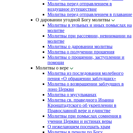
Молитва перед отправлением в
воздушное путешествие
Молитва перед отправлением в плавание
О даровании угодной Богу молитвы
Молитвы в хульных и иных помыслах на
молитве
Молитвы при рассеянии, невнимании на
молитве
Молитвы о даровании молитвы
Молитва о получении прошения
Молитвы о прощении, заступлении и
помощи
Молитвы о вере
Молитва из последования молебного
пения «О обращении заблудших»
Молитва о возвращении заблудших в
лоно Церкви
Молитва о мусульманах
Молитва св. праведного Иоанна
Кронштадтского об укреплении в
Православной вере и единстве
Молитвы при помыслах сомнения в
учении Церкви и истинах веры
О нежелающем посещать храм
Молитвы в печали по Богу