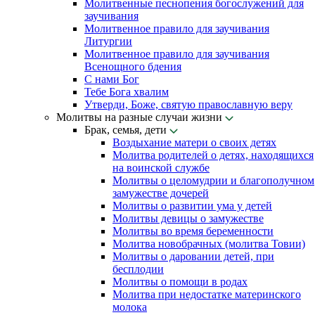
Молитвенные песнопения богослужений для
заучивания
Молитвенное правило для заучивания
Литургии
Молитвенное правило для заучивания
Всенощного бдения
С нами Бог
Тебе Бога хвалим
Утверди, Боже, святую православную веру
Молитвы на разные случаи жизни
Брак, семья, дети
Воздыхание матери о своих детях
Молитва родителей о детях, находящихся
на воинской службе
Молитвы о целомудрии и благополучном
замужестве дочерей
Молитвы о развитии ума у детей
Молитвы девицы о замужестве
Молитвы во время беременности
Молитва новобрачных (молитва Товии)
Молитвы о даровании детей, при
бесплодии
Молитвы о помощи в родах
Молитва при недостатке материнского
молока