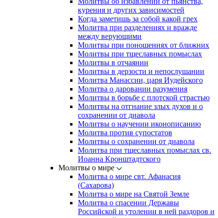
Молитвы об избавлении от пьянства,
курения и других зависимостей
Когда заметишь за собой какой грех
Молитва при разделениях и вражде
между верующими
Молитвы при поношениях от ближних
Молитвы при тщеславных помыслах
Молитвы в отчаянии
Молитвы в дерзости и непослушании
Молитва Манассии, царя Иудейского
Молитва о даровании разумения
Молитвы в борьбе с плотской страстью
Молитвы на отгнание злых духов и о
сохранении от диавола
Молитвы о научении иконописанию
Молитва против супостатов
Молитвы о сохранении от диавола
Молитва при тщеславных помыслах св.
Иоанна Кронштадтского
Молитвы о мире
Молитва о мире свт. Афанасия
(Сахарова)
Молитва о мире на Святой Земле
Молитва о спасении Державы
Российской и утолении в ней раздоров и