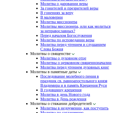
Молитва о даровании веры
За гонителей и презрителей веры
В гонениях за веру
В маловерии
Молитва миссионера
Молитвы миссионера, или как молиться
за неправославных?
Перед началом Богослужения
Молитва по исповедании веры
Молитва перед чтением и слушанием
Слова Божия
Молитвы о священстве
Молитвы о духовном отце
Молитвы о церковном священноначалии
Молитва перед чтением духовных книг
Молитвы в памятные даты
Последование молебного пения в
праздник св. равноапостольного князя
Владимира и в память Крещения Руси
В годовщину крещения
Молитва в день Нового года
Молитва в День рождения
Молитвы о стяжании добродетелей
Молитвы в недоумении, как поступить
Молитва по соглашению