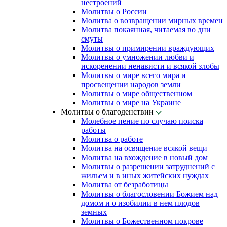
нестроений
Молитвы о России
Молитва о возвращении мирных времен
Молитва покаянная, читаемая во дни
смуты
Молитвы о примирении враждующих
Молитвы о умножении любви и
искоренении ненависти и всякой злобы
Молитвы о мире всего мира и
просвещении народов земли
Молитвы о мире общественном
Молитвы о мире на Украине
Молитвы о благоденствии
Молебное пение по случаю поиска
работы
Молитва о работе
Молитва на освящение всякой вещи
Молитва на вхождение в новый дом
Молитвы о разрешении затруднений с
жильем и в иных житейских нуждах
Молитва от безработицы
Молитвы о благословении Божием над
домом и о изобилии в нем плодов
земных
Молитвы о Божественном покрове