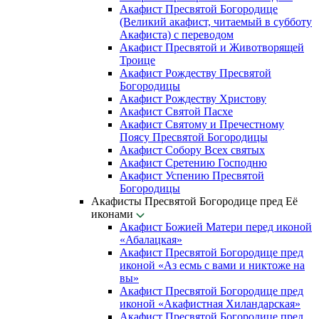
Акафист Пресвятой Богородице
(Великий акафист, читаемый в субботу
Акафиста) с переводом
Акафист Пресвятой и Животворящей
Троице
Акафист Рождеству Пресвятой
Богородицы
Акафист Рождеству Христову
Акафист Святой Пасхе
Акафист Святому и Пречестному
Поясу Пресвятой Богородицы
Акафист Собору Всех святых
Акафист Сретению Господню
Акафист Успению Пресвятой
Богородицы
Акафисты Пресвятой Богородице пред Её
иконами
Акафист Божией Матери перед иконой
«Абалацкая»
Акафист Пресвятой Богородице пред
иконой «Аз есмь с вами и никтоже на
вы»
Акафист Пресвятой Богородице пред
иконой «Акафистная Хиландарская»
Акафист Пресвятой Богородице пред