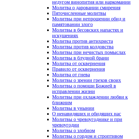
недугом винопития или наркомании
Молитва о даровании смирения
Пяточисленные молитвы
Молитвы при непрощении обид и
памятовании злого
Молитвы в бесовских напастях и
искушениях
Молитва против антихриста
Молитвы против колдовства
Молитвы при нечистых помыслах
Молитвы в блудной брани
Молитва от осквернения
Правило от осквернения
Молитва от гнева
Молитвы о зрении грехов своих
Молитвы о помощи Божией в
исправлении жизни
Молитвы при охлаждении любви к
ближним
Молитвы в унынии
О ненавидящих и обидящих нас
Молитвы о чревоугоднике и при
чревоугодии
Молитвы о злобном
Молитвы о гордом и строптивом