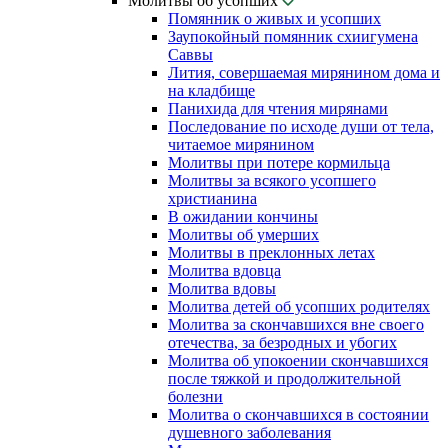
Молитвы об усопших
Помянник о живых и усопших
Заупокойный помянник схиигумена
Саввы
Лития, совершаемая мирянином дома и
на кладбище
Панихида для чтения мирянами
Последование по исходе души от тела,
читаемое мирянином
Молитвы при потере кормильца
Молитвы за всякого усопшего
христианина
В ожидании кончины
Молитвы об умерших
Молитвы в преклонных летах
Молитва вдовца
Молитва вдовы
Молитва детей об усопших родителях
Молитва за скончавшихся вне своего
отечества, за безродных и убогих
Молитва об упокоении скончавшихся
после тяжкой и продолжительной
болезни
Молитва о скончавшихся в состоянии
душевного заболевания