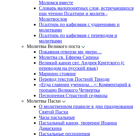
Молимся вместе
Словарь малопонятных слов, встречающихся
при чтении Псалтири и молитв -
Молитвослов
Псалтирь по кафизмам с ударениями и
молитвами
Псалтирь по кафизмам с переводом и
молитвами
Молитвы Великого поста
Покаяния отверзи ми двери…
Молитва св. Ефрема Сирина
Великий канон свт. Андрея Критского (с
переводом на русский язык)
Мариино стояние
Перевод текстов Постной Триоди
«Егда славнии ученицы…»: Комментарий к
тропарю Великого Четвертка
Песнопения Страстной седмицы
Молитвы Пасхи
О молитвенном правиле в дни празднования
Святой Пасхи
Часы пасхальные
Пасхальный канон, творение Иоанна
Дамаскина
Пасхальные песнопения