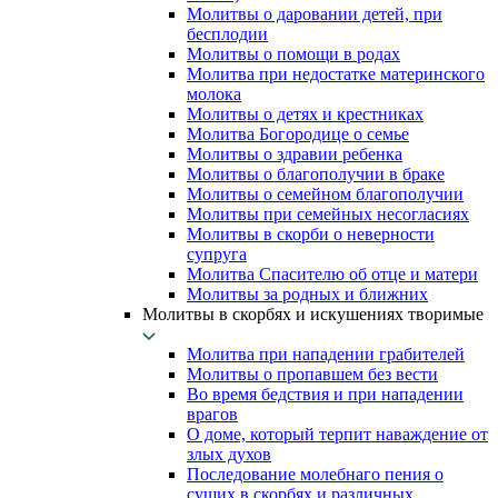
Молитвы о даровании детей, при
бесплодии
Молитвы о помощи в родах
Молитва при недостатке материнского
молока
Молитвы о детях и крестниках
Молитва Богородице о семье
Молитвы о здравии ребенка
Молитвы о благополучии в браке
Молитвы о семейном благополучии
Молитвы при семейных несогласиях
Молитвы в скорби о неверности
супруга
Молитва Спасителю об отце и матери
Молитвы за родных и ближних
Молитвы в скорбях и искушениях творимые
Молитва при нападении грабителей
Молитвы о пропавшем без вести
Во время бедствия и при нападении
врагов
О доме, который терпит наваждение от
злых духов
Последование молебнаго пения о
сущих в скорбях и различных