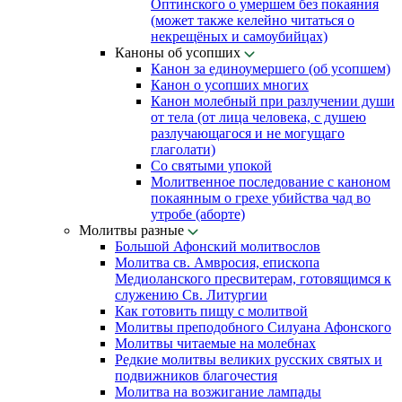
Оптинского о умершем без покаяния
(может также келейно читаться о
некрещёных и самоубийцах)
Каноны об усопших
Канон за единоумершего (об усопшем)
Канон о усопших многих
Канон молебный при разлучении души
от тела (от лица человека, с душею
разлучающагося и не могущаго
глаголати)
Со святыми упокой
Молитвенное последование с каноном
покаянным о грехе убийства чад во
утробе (аборте)
Молитвы разные
Большой Афонский молитвослов
Молитва св. Амвросия, епископа
Медиоланского пресвитерам, готовящимся к
служению Св. Литургии
Как готовить пищу с молитвой
Молитвы преподобного Силуана Афонского
Молитвы читаемые на молебнах
Редкие молитвы великих русских святых и
подвижников благочестия
Молитва на возжигание лампады