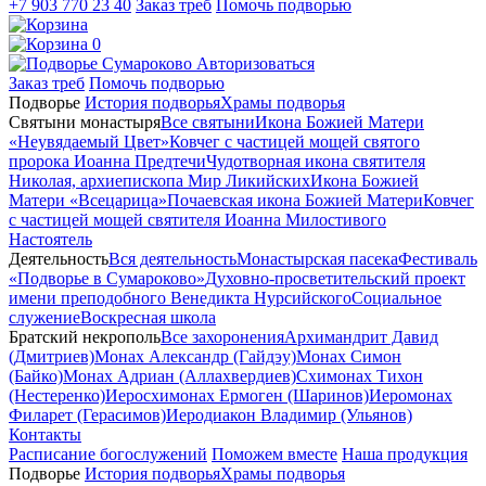
+7 903 770 23 40
Заказ треб
Помочь подворью
0
Авторизоваться
Заказ треб
Помочь подворью
Подворье
История подворья
Храмы подворья
Святыни монастыря
Все святыни
Икона Божией Матери
«Неувядаемый Цвет»
Ковчег с частицей мощей святого
пророка Иоанна Предтечи
Чудотворная икона святителя
Николая, архиепископа Мир Ликийских
Икона Божией
Матери «Всецарица»
Почаевская икона Божией Матери
Ковчег
с частицей мощей святителя Иоанна Милостивого
Настоятель
Деятельность
Вся деятельность
Монастырская пасека
Фестиваль
«Подворье в Сумароково»
Духовно-просветительский проект
имени преподобного Венедикта Нурсийского
Социальное
служение
Воскресная школа
Братский некрополь
Все захоронения
Архимандрит Давид
(Дмитриев)
Монах Александр (Гайдэу)
Монах Симон
(Байко)
Монах Адриан (Аллахвердиев)
Схимонах Тихон
(Нестеренко)
Иеросхимонах Ермоген (Шаринов)
Иеромонах
Филарет (Герасимов)
Иеродиакон Владимир (Ульянов)
Контакты
Расписание богослужений
Поможем вместе
Наша продукция
Подворье
История подворья
Храмы подворья