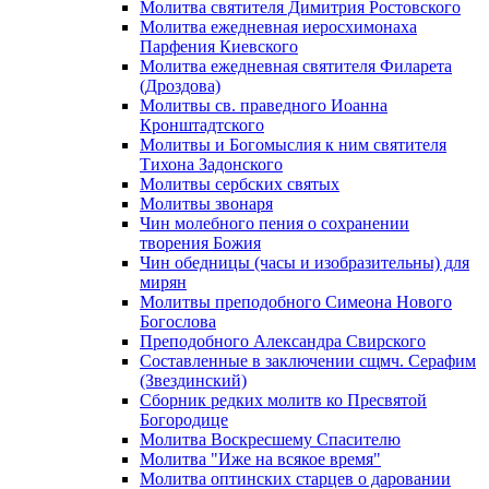
Молитва святителя Димитрия Ростовского
Молитва ежедневная иеросхимонаха
Парфения Киевского
Молитва ежедневная святителя Филарета
(Дроздова)
Молитвы св. праведного Иоанна
Кронштадтского
Молитвы и Богомыслия к ним святителя
Тихона Задонского
Молитвы сербских святых
Молитвы звонаря
Чин молебного пения о сохранении
творения Божия
Чин обедницы (часы и изобразительны) для
мирян
Молитвы преподобного Симеона Нового
Богослова
Преподобного Александра Свирского
Составленные в заключении сщмч. Серафим
(Звездинский)
Сборник редких молитв ко Пресвятой
Богородице
Молитва Воскресшему Спасителю
Молитва "Иже на всякое время"
Молитва оптинских старцев о даровании