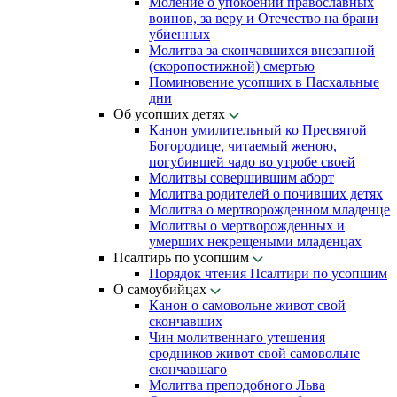
Моление о упокоении православных
воинов, за веру и Отечество на брани
убиенных
Молитва за скончавшихся внезапной
(скоропостижной) смертью
Поминовение усопших в Пасхальные
дни
Об усопших детях
Канон умилительный ко Пресвятой
Богородице, читаемый женою,
погубившей чадо во утробе своей
Молитвы совершившим аборт
Молитва родителей о почивших детях
Молитва о мертворожденном младенце
Молитвы о мертворожденных и
умерших некрещеными младенцах
Псалтирь по усопшим
Порядок чтения Псалтири по усопшим
О самоубийцах
Канон о самовольне живот свой
скончавших
Чин молитвеннаго утешения
сродников живот свой самовольне
скончавшаго
Молитва преподобного Льва