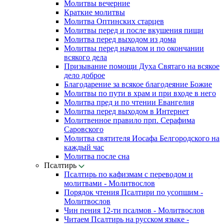
Молитвы вечерние
Краткие молитвы
Молитва Оптинских старцев
Молитвы перед и после вкушения пищи
Молитва перед выходом из дома
Молитвы перед началом и по окончании
всякого дела
Призывание помощи Духа Святаго на всякое
дело доброе
Благодарение за всякое благодеяние Божие
Молитвы по пути в храм и при входе в него
Молитва пред и по чтении Евангелия
Молитва перед выходом в Интернет
Молитвенное правило прп. Серафима
Саровского
Молитва святителя Иосафа Белгородского на
каждый час
Молитва после сна
Псалтирь
Псалтирь по кафизмам с переводом и
молитвами - Молитвослов
Порядок чтения Псалтири по усопшим -
Молитвослов
Чин пения 12-ти псалмов - Молитвослов
Читаем Псалтирь на русском языке -