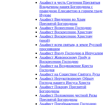
Акафист в честь Сретения Пресвятыя
Владычицы нашея Богородицы с
праведною Елисаветою в горнем граде
Иудове
Акафист Введению во Храм
Пресвятой Богородицы
Акафист Вознесению Господню
Акафист Воскресению Христову
Акафист Воскресению Христову
(иной)
Акафист всем святым, в земле Русской
просиявшим
Акафист Входу Господню в Иерусалим
Акафист Живоносному Гробу и
Воскресению Господню
Акафист на Воздвижение Креста
Господня
Акафист на Сошествие Святого Духа
Акафист Нерукотворному Образу
Господа нашего Иисуса Христа
Акафист Покрову Пресвятой
Богородицы
Акафист Положению честной Ризы
Пресвятой Богородицы
Акафист Преображению Господню