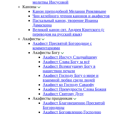
молитвы Иисусовой
Каноны
Канон преподобной Мелании Римляныне
Чин келейного чтения канонов и акафистов
Пасхальный канон, творение Иоанна
Дамаскина
Великий канон свт. Андрея Критского (с
переводом на русский язык)
Акафисты
Акафист Пресвятой Богородице с
комментариями
Акафисты Богу
Акафист Иисусу Сладчайшему
Акафист Слава Богу за всё
Акафист Всемогущему Богу в
нашествии печали
Акафист Господу Богу о мире и
взаимной любви среди людей
Акафист ко Господу Саваофу
Акафист Премудрости Слова Божия
Акафист Святому Духу
Акафисты праздникам
Акафист Благовещению Пресвятой
Богородицы
Акафист Богоявлению Господню