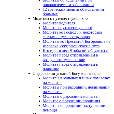
Молитвы об исцелении при
онкологическом заболевании
12 греческих молитв об исцелении
больных
Молитвы о путешествующих
Молитва водителя
Молитвы путешествующего
Молитва ко Господу и некоторым
святым о путешествующих
Молитвы ко Пресвятой Богородице от
человека, собирающегося в путь
Кто идет в лес. Чтобы не заблудиться
Молитва перед отправлением в
воздушное путешествие
Молитва перед отправлением в
плавание
О даровании угодной Богу молитвы
Молитвы в хульных и иных помыслах
на молитве
Молитвы при рассеянии, невнимании
на молитве
Молитвы о даровании молитвы
Молитва о получении прошения
Молитвы о прощении, заступлении и
помощи