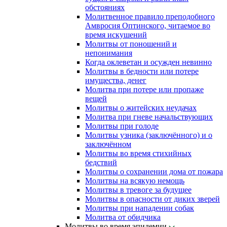
обстояниях
Молитвенное правило преподобного
Амвросия Оптинского, читаемое во
время искушений
Молитвы от поношений и
непонимания
Когда оклеветан и осужден невинно
Молитвы в бедности или потере
имущества, денег
Молитва при потере или пропаже
вещей
Молитвы о житейских неудачах
Молитва при гневе начальствующих
Молитвы при голоде
Молитвы узника (заключённого) и о
заключённом
Молитвы во время стихийных
бедствий
Молитвы о сохранении дома от пожара
Молитвы на всякую немощь
Молитвы в тревоге за будущее
Молитвы в опасности от диких зверей
Молитвы при нападении собак
Молитва от обидчика
Молитвы во время эпидемии