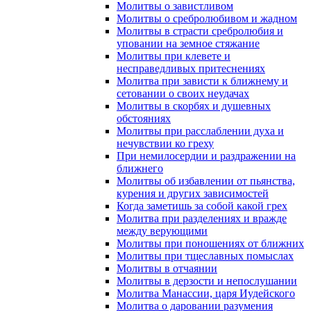
Молитвы о завистливом
Молитвы о сребролюбивом и жадном
Молитвы в страсти сребролюбия и
уповании на земное стяжание
Молитвы при клевете и
несправедливых притеснениях
Молитва при зависти к ближнему и
сетовании о своих неудачах
Молитвы в скорбях и душевных
обстояниях
Молитвы при расслаблении духа и
нечувствии ко греху
При немилосердии и раздражении на
ближнего
Молитвы об избавлении от пьянства,
курения и других зависимостей
Когда заметишь за собой какой грех
Молитва при разделениях и вражде
между верующими
Молитвы при поношениях от ближних
Молитвы при тщеславных помыслах
Молитвы в отчаянии
Молитвы в дерзости и непослушании
Молитва Манассии, царя Иудейского
Молитва о даровании разумения