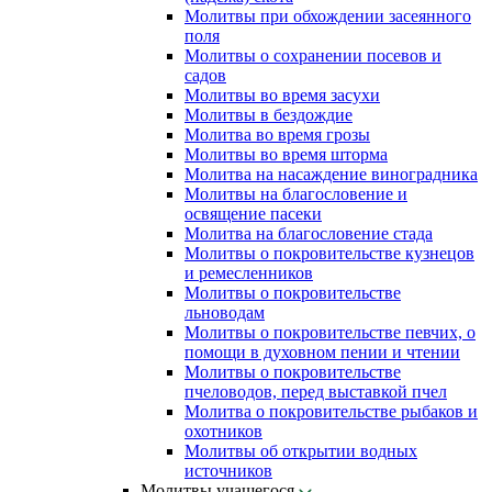
Молитвы при обхождении засеянного
поля
Молитвы о сохранении посевов и
садов
Молитвы во время засухи
Молитвы в бездождие
Молитва во время грозы
Молитвы во время шторма
Молитва на насаждение виноградника
Молитвы на благословение и
освящение пасеки
Молитва на благословение стада
Молитвы о покровительстве кузнецов
и ремесленников
Молитвы о покровительстве
льноводам
Молитвы о покровительстве певчих, о
помощи в духовном пении и чтении
Молитвы о покровительстве
пчеловодов, перед выставкой пчел
Молитва о покровительстве рыбаков и
охотников
Молитвы об открытии водных
источников
Молитвы учащегося