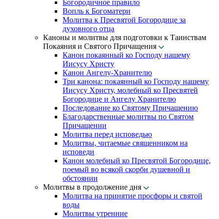
Богородичное правило
Вопль к Богоматери
Молитва к Пресвятой Богородице за
духовного отца
Каноны и молитвы для подготовки к Таинствам
Покаяния и Святого Причащения
Канон покаянный ко Господу нашему
Иисусу Христу
Канон Ангелу-Хранителю
Три канона: покаянный ко Господу нашему
Иисусу Христу, молебный ко Пресвятей
Богородице и Ангелу Хранителю
Последование ко Святому Причащению
Благодарственные молитвы по Святом
Причащении
Молитва перед исповедью
Молитвы, читаемые священником на
исповеди
Канон молебный ко Пресвятой Богородице,
поемый во всякой скорби душевной и
обстоянии
Молитвы в продолжение дня
Молитва на принятие просфоры и святой
воды
Молитвы утренние