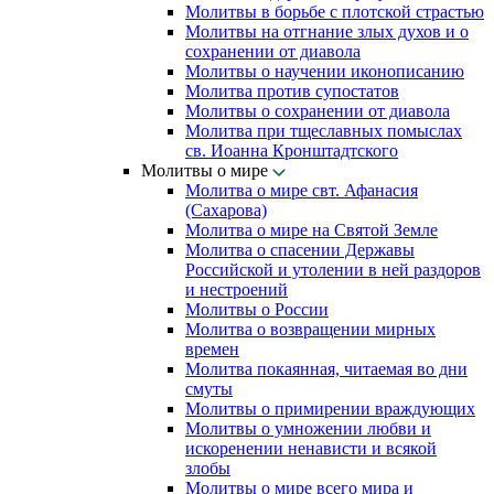
Молитвы в борьбе с плотской страстью
Молитвы на отгнание злых духов и о
сохранении от диавола
Молитвы о научении иконописанию
Молитва против супостатов
Молитвы о сохранении от диавола
Молитва при тщеславных помыслах
св. Иоанна Кронштадтского
Молитвы о мире
Молитва о мире свт. Афанасия
(Сахарова)
Молитва о мире на Святой Земле
Молитва о спасении Державы
Российской и утолении в ней раздоров
и нестроений
Молитвы о России
Молитва о возвращении мирных
времен
Молитва покаянная, читаемая во дни
смуты
Молитвы о примирении враждующих
Молитвы о умножении любви и
искоренении ненависти и всякой
злобы
Молитвы о мире всего мира и