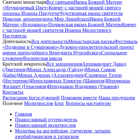
Святыни монастыря
Все святыни
Икона Божией Матери
«Неувядаемый Цвет»
Ковчег с частицей мощей святого
пророка Иоанна Предтечи
Чудотворная икона святителя
Николая, архиепископа Мир Ликийских
Икона Божией
Матери «Всецарица»
Почаевская икона Божией Матери
Ковчег
с частицей мощей святителя Иоанна Милостивого
Настоятель
Деятельность
Вся деятельность
Монастырская пасека
Фестиваль
«Подворье в Сумароково»
Духовно-просветительский проект
имени преподобного Венедикта Нурсийского
Социальное
служение
Воскресная школа
Братский некрополь
Все захоронения
Архимандрит Давид
(Дмитриев)
Монах Александр (Гайдэу)
Монах Симон
(Байко)
Монах Адриан (Аллахвердиев)
Схимонах Тихон
(Нестеренко)
Иеросхимонах Ермоген (Шаринов)
Иеромонах
Филарет (Герасимов)
Иеродиакон Владимир (Ульянов)
Контакты
Расписание богослужений
Поможем вместе
Наша продукция
Полезное
Молитвослов
Блог
Вопросы настоятелю
Главная
Православный путеводитель
Православный молитвослов
Молитвы на английском, греческом, латыни,
азербайджанском и татарском