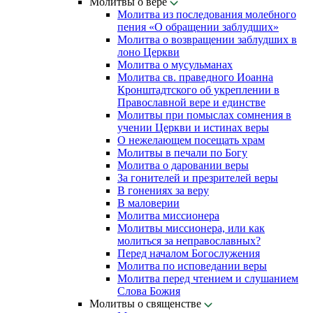
Молитвы о вере
Молитва из последования молебного
пения «О обращении заблудших»
Молитва о возвращении заблудших в
лоно Церкви
Молитва о мусульманах
Молитва св. праведного Иоанна
Кронштадтского об укреплении в
Православной вере и единстве
Молитвы при помыслах сомнения в
учении Церкви и истинах веры
О нежелающем посещать храм
Молитвы в печали по Богу
Молитва о даровании веры
За гонителей и презрителей веры
В гонениях за веру
В маловерии
Молитва миссионера
Молитвы миссионера, или как
молиться за неправославных?
Перед началом Богослужения
Молитва по исповедании веры
Молитва перед чтением и слушанием
Слова Божия
Молитвы о священстве