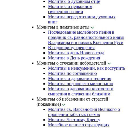
Молитвы о духовном отце
Молитвы о церковном
священноначалии
Молитва перед чтением духовных
книг
Молитвы в памятные даты
Последование молебного пения в
праздник св. равноапостольного князя
Владимира и в память Крещения Руси
В годовщину крещения
Молитва в день Нового года
Молитва в День рождения
Молитвы о стяжании добродетелей
Молитвы в недоумении, как поступить
Молитва по соглашению
Молитвы о даровании терпения
Молитва подающего милостыню
Молитва о даровании кротости и
смирения в служении ближним
Молитвы об избавлении от страстей
(покаянные)
Молитва св. Варсанофия Великого о
прощении забытых грехов
Молитва Честному Кресту
Молебное пение о страждущих