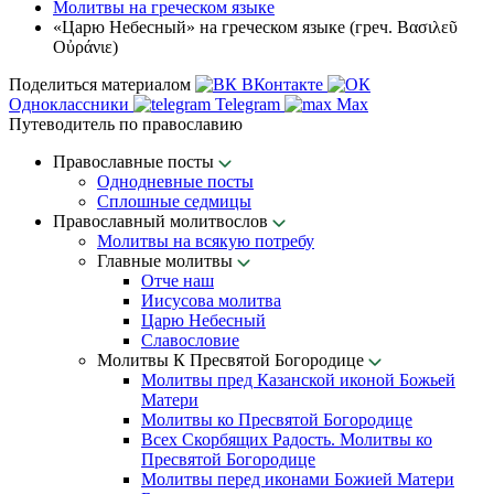
Молитвы на греческом языке
«Царю Небесный» на греческом языке (греч. Βασιλεῦ
Οὐράνιε)
Поделиться материалом
ВКонтакте
Одноклассники
Telegram
Max
Путеводитель по православию
Православные посты
Однодневные посты
Сплошные седмицы
Православный молитвослов
Молитвы на всякую потребу
Главные молитвы
Отче наш
Иисусова молитва
Царю Небесный
Славословие
Молитвы К Пресвятой Богородице
Молитвы пред Казанской иконой Божьей
Матери
Молитвы ко Пресвятой Богородице
Всех Скорбящих Радость. Молитвы ко
Пресвятой Богородице
Молитвы перед иконами Божией Матери