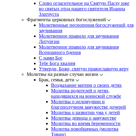
Слово огласительное на Святую Пасху иже
во святых отца нашего святителя Иоанна
Златоуста
Фрагменты церковных богослужений
Молитвенные песнопения богослужений для
заучивания
Молитвенное правило для заучивания
Литургии
Молитвенное правило для заучивания
Всенощного бдения
С нами Бог
Тебе Бога хвалим
Утверди, Боже, святую православную веру
Молитвы на разные случаи жизни
Брак, семья, дети
Воздыхание матери о своих детях
Молитва родителей о детях,
находящихся на воинской службе
Молитвы о целомудрии и
благополучном замужестве дочерей
Молитвы о развитии ума у детей
Молитвы девицы о замужестве
Молитвы во время беременности
Молитва новобрачных (молитва
Товии)