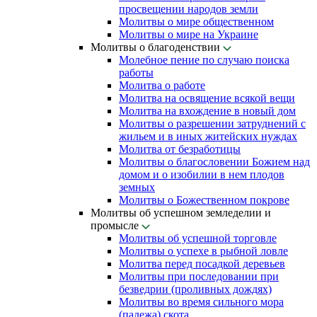
просвещении народов земли
Молитвы о мире общественном
Молитвы о мире на Украине
Молитвы о благоденствии
Молебное пение по случаю поиска
работы
Молитва о работе
Молитва на освящение всякой вещи
Молитва на вхождение в новый дом
Молитвы о разрешении затруднений с
жильем и в иных житейских нуждах
Молитва от безработицы
Молитвы о благословении Божием над
домом и о изобилии в нем плодов
земных
Молитвы о Божественном покрове
Молитвы об успешном земледелии и
промысле
Молитвы об успешной торговле
Молитвы о успехе в рыбной ловле
Молитва перед посадкой деревьев
Молитвы при последовании при
безведрии (проливных дождях)
Молитвы во время сильного мора
(падежа) скота